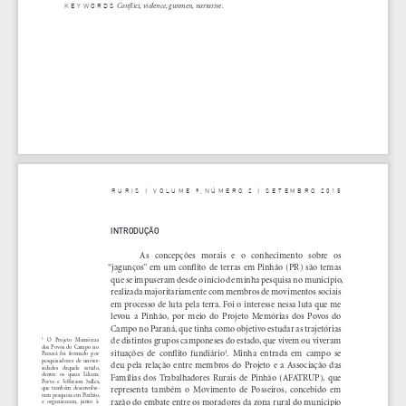
 Conflict, violence, gunmen, narrative.
KEY
WORDS
ruris | volume 9,número 2 | setembro 2015
INTRODUÇÃO
As   concepções   morais   e   o   conhecimento   sobre   os   
“jagunços”  em  um  conflito  de  terras  em  Pinhão  (PR)  são  temas  
que se impuseram desde o início de minha pesquisa no município, 
realizada majoritariamente com membros de movimentos sociais 
em processo de luta pela terra. Foi o interesse nessa luta que me 
levou  a  Pinhão,  por  meio  do  Projeto  Memórias  dos  Povos  do  
Campo no Paraná, que tinha como objetivo estudar as trajetórias 
de distintos grupos camponeses do estado, que vivem ou viveram 
   O   Projeto   Memórias   
1
dos  Povos  do  Campo  no  
.  Minha  entrada  em  campo  se  
situações  de  conflito  fundiário
1
Paraná  foi  formado  por  
pesquisadores  de  univer
-
deu  pela  relação  entre  membros  do  Projeto  e  a  Associação  das  
sidades   daquele   estado,   
dentre   os   quais   Liliana   
Famílias  dos  Trabalhadores  Rurais  de  Pinhão  (AFATRUP),  que  
Porto  e  Jefferson  Salles,  
que  também  desenvolve-
representa  também  o  Movimento  de  Posseiros,  concebido  em  
ram pesquisa em Pinhão, 
razão do embate entre os moradores da zona rural do município 
e   organizaram,   junto   à   