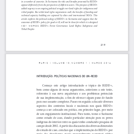
in a number of countries. In Suriname the risks and benefits presented by REDD+ 
appear differently from the perspectives of different actors. The prospect of REDD+ 
added urgency to an ongoing political struggle over land rights for indigenous and 
tribal peoples. But while land rights negotiations stall, the benefits of funding and 
technical  capacity  building  are  captured  by  elites  and  international  NGOs.  This  
article explores the political ecology of REDD+ in Suriname and suggests that the 
outcomes of REDD+ policy, for good or ill, will not be those for which it is designed.
  REDD+;  Forest  Governance;  Land  Rights;  Indigenous  and  
KEY  WORDS
Tribal Peoples
219
RURIS | VOLUME 10,NÚMERO 1 | MARÇO 2016
INTRODUÇÃO: POLÍTICAS NACIONAIS DO UN-REDD
Começo  este  artigo  introduzindo  o  tópico  do  REDD+,  
bem  como  alguns  de  meus  argumentos,  anteriores  a  este  texto,  
referentes  à  sua  nova  arquitetura  e  aos  problemas  potenciais  
de  sua  implementação,  a  fim  de  oferecer  algum  pano  de  fundo  
para esse assunto complexo. Passo em seguida a discutir diversos 
aspectos  dos  contextos  locais  e  nacionais  nos  quais  REDD+  
começa a ser colocado em prática, em primeiro lugar, por meio 
de um engajamento institucional. Para tanto, tomo o Suriname 
como  estudo  de  caso,  dando  particular  atenção  para  os  povos  
indígenas do interior entre os quais tenho conduzido pesquisa de 
campo desde 2002. A partir das discussões das diversas dimensões 
do estudo de caso, concluo que a implementação do REDD+ por 
meio  das  abordagens  atuais  provavelmente  acarretará  efeitos  