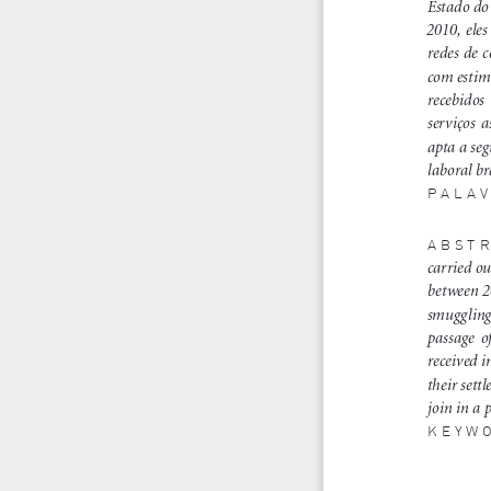
Estado do 
2010, eles
redes de 
com estima
recebidos 
serviços  a
apta a se
laboral bra
PALA
ABST
carried ou
between 20
smuggling  
passage  of
received i
their sett
join in a 
KEYW