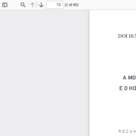
(1 of 40)
Toggle
Find
Previous
Next
Sidebar
A MO
E O H
RESU