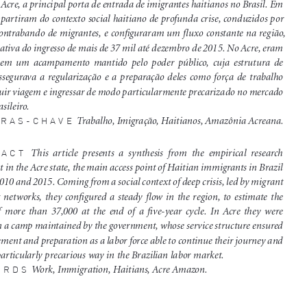
Acre, a principal porta de entrada de imigrantes haitianos no Brasil. Em 
 partiram do contexto social haitiano de profunda crise, conduzidos por 
contrabando de migrantes, e configuraram um fluxo constante na região, 
tiva do ingresso de mais de 37 mil até dezembro de 2015. No Acre, eram 
 em  um  acampamento  mantido  pelo  poder  público,  cuja  estrutura  de  
ssegurava  a  regularização  e  a  preparação  deles  como  força  de  trabalho  
guir viagem e ingressar de modo particularmente precarizado no mercado 
sileiro. 
 Trabalho, Imigração, Haitianos, Amazônia Acreana.
VRAS-CHAVE
  This  article  presents  a  synthesis  from  the  empirical  research  
RACT
t in the Acre state, the main access point of Haitian immigrants in Brazil 
10 and 2015. Coming from a social context of deep crisis, led by migrant 
networks,  they  configured  a  steady  flow  in  the  region,  to  estimate  the  
  more  than  37,000  at  the  end  of  a  five-year  cycle.  In  Acre  they  were  
n a camp maintained by the government, whose service structure ensured 
lement and preparation as a labor force able to continue their journey and 
particularly precarious way in the Brazilian labor market. 
 Work, Immigration, Haitians, Acre Amazon.
ORDS