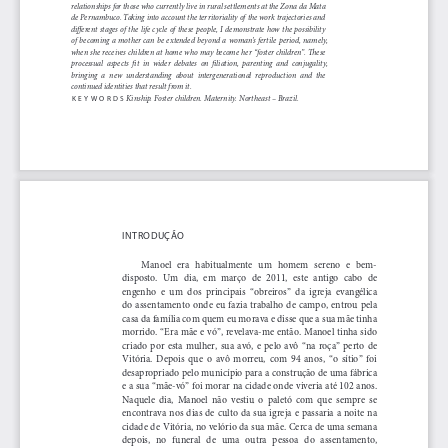
relationships for those who currently live in rural settlements at the Zona da Mata 
de Pernambuco. Taking into account the territoriality of the work trajectories and 
different stages of the life cycle of these people, I demonstrate how the possibility 
of  becoming  a  mother  can  be  extended  beyond  a  woman’s  fertile  period,  namely,  
when she receives children at home who may become her “foster children”. These 
processual  aspects  fit  in  wider  debates  on  filiation,  parenting  and  conjugality,  
bringing  a  new  understanding  about  intergenerational  reproduction  and  the  
continued identities that result from it.
Kinship. Foster children. Maternity. Northeast – Brazil.
KEYWORDS
INTRODUÇÃO
Manoel   era   habitualmente   um   homem   sereno   e   bem-
disposto.  Um  dia,  em  março  de  2011,  este  antigo  cabo  de  
engenho  e  um  dos  principais  “obreiros”  da  igreja  evangélica  
do  assentamento  onde  eu  fazia  trabalho  de  campo,  entrou  pela  
casa da família com quem eu morava e disse que a sua mãe tinha 
morrido. “Era mãe e vó”, revelava-me então. Manoel tinha sido 
criado  por  esta  mulher,  sua  avó,  e  pelo  avô  “na  roça”  perto  de  
Vitória.  Depois  que  o  avô  morreu,  com  94  anos,  “o  sítio”  foi  
desapropriado pelo município para a construção de uma fábrica 
e a sua “mãe-vó” foi morar na cidade onde viveria até 102 anos. 
Naquele  dia,  Manoel  não  vestiu  o  paletó  com  que  sempre  se  
encontrava  nos  dias  de  culto  da  sua  igreja  e  passaria  a  noite  na  
cidade de Vitória, no velório da sua mãe. Cerca de uma semana 
depois,   no   funeral   de   uma   outra   pessoa   do   assentamento,   