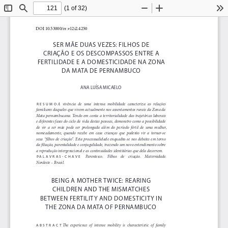
(1 of 32)
Toggle
Find
Zoom
Zoom
To
Sidebar
Out
In
SER MÃE DUAS VEZES: FILHOS DE 
CRIAÇÃO E OS DESCOMPASSOS ENTRE A 
FERTILIDADE E A DOMESTICIDADE NA ZONA 
DA MATA DE PERNAMBUCO
ANA LUÍSA MICAELO
A  vivência  de  uma  intensa  mobilidade  caracteriza  as  relações  
RESUMO
familiares daqueles que vivem actualmente nos assentamentos rurais da Zona da 
Mata pernambucana. Tendo em conta a territorialidade das trajetórias laborais 
e diferentes fases do ciclo de vida destas pessoas, demonstro como a possibilidade 
de  vir  a  ser  mãe  pode  ser  prolongada  além  do  período  fértil  de  uma  mulher,  
nomeadamente,  quando  recebe  em  casa  crianças  que  poderão  vir  a  tornar-se  
seus  “filhos  de  criação”.  Esta  processualidade  enquadra-se  nos  debates  em  torno  
da filiação, parentalidade e conjugalidade, trazendo um novo entendimento sobre 
a reprodução intergeracional e as continuidades identitárias que dela decorrem.
    Parentesco.    Filhos    de    criação.    Maternidade.    
PALAVRAS-CHAVE
Nordeste – Brasil.
BEING A MOTHER TWICE: REARING 
CHILDREN AND THE MISMATCHES 
BETWEEN FERTILITY AND DOMESTICITY IN 
THE ZONA DA MATA OF PERNAMBUCO
The  experience  of  intense  mobility  is  characteristic  of  family  
ABSTRACT