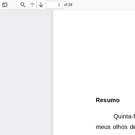
of 28
Toggle
Find
Previous
Next
Sidebar
Re
sumo
Quinta
-
meus  olhos  