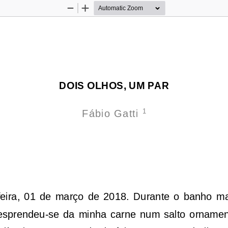
Zoom
Zoom
Out
In
DOIS OLHOS, UM PAR
1
Fábio Gatti 
feira,  01  de  março  de  2018.  Durante  o  banho  m
desprendeu
-
se  da  minha  carne  num  salto  ornament