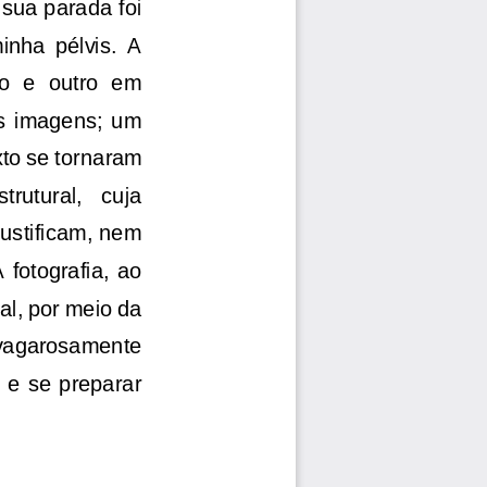
 sua parada foi 
nha  pélvis.  A 
o  e  outro  em 
s  imagens;  um 
to se torn
aram 
trutural,   cuja 
justificam, nem 
fotografia,  ao 
l, por meio da 
o vagarosamente 
  e  se  preparar 