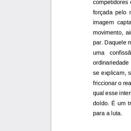
competidores 
forçada  pelo  
imagem  captad
movimento,  ai
par. Daquele m
uma   confissão
ordinariedade 
se  explicam,  
friccionar o re
qual esse inte
doído.  É  um  t
para a luta.