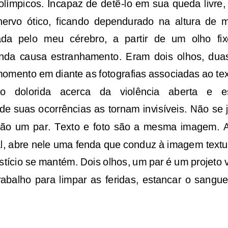
olímpicos. Incapaz de detê
-
lo em sua queda livre,
nervo  ótico,  ficando
dependurado  na  altura  de  mi
a  pelo  meu  cérebro,  a  partir  de  um  olho  fix
nda  causa  estranhamento.  Eram  dois  olhos,  dua
omento em diante as fotografias associadas ao tex
   dolorida   acerca   da   violência   aberta   e   es
de suas ocorrências as tornam invisíveis. Não se 
são um par.  Texto  e foto  são a  mesma  imagem.  A 
al, abre nele
uma fenda que conduz à imagem textua
rstício se mantém. Dois olhos, um par é um projet
rabalho  para  limpar  as  feridas,  estancar  o  sangue