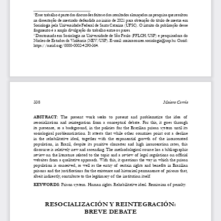
 Esse trabalho é parte das discussões feitas e dos resultados alcançados na pesquisa que resultou 
1
na dissertação de mestrado defendida no início de 2021 para obtenção do título de mestra em 
Sociologia pela Universidade Federal de Santa Catarina (UFSC). O intuito da publicação desse 
fragmento é a ampla divulgação do trabalho entre os pares.
 Doutoranda em Sociologia na Universidade de São Paulo (FFLCH/USP) e pesquisadora do 
2
Núcleo de Estudos da Violência (NEV/USP). E-mail: 
maiaracorrea.sociologia@usp.br
. Orcid: 
https://orcid.org/0000-0002-4290-364
. 
338
   Maiara Corrêa
ABSTRACT: 
The  present  work  seeks  to  present  and  problematize  the  idea  of   
resocialization  and  reintegration  from  a  conceptual  debate.  For  this,  it  goes  through  
its  presence,  as  a  background,  in  the  policies  for  the  Brazilian  prison  system  until  its  
sociological  problematization.  It  attests  that  while  other  countries  point  out  a  decline  
in  the  rehabilitative  ideal,  together  with  the  exponential  growth  of   the  incarcerated  
population,  in  Brazil,  despite  its  punitive  character  and  high  incarceration  rates,  this  
discourse is relatively new and ascending. The methodological course has a bibliographic 
review on the literature related to the topic and a review of legal regulations on official 
websites from a qualitative approach. With this, it questions the way in which the prison 
population is conceived, as well as the entry of certain rights and benefits in Brazilian 
prisons and the justifications for the existence and historical permanence of prisons that, 
albeit indirectly, contribute to the legitimacy of  the institution itself.
KEYWORDS: 
Prison system. Human rights. Rehabilitative ideal. Remission of penalty.
RESOCIALIZACIÓN Y REINTEGRACIÓN: 
BREVE DEBATE