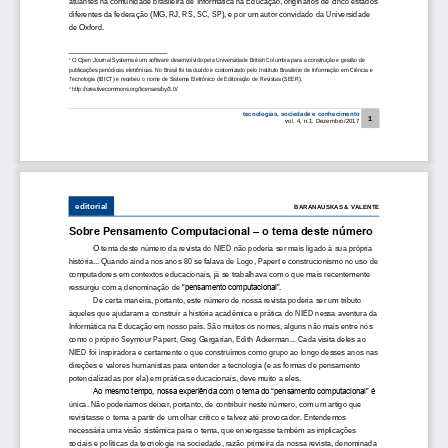
atuantes na comunidade brasileira de 
I
nformática na 
E
ducação, originários de cinco estados 
diferentes da federaç
ão (MG, RJ, RS, SC, SP), e por um autor convidado da Universidade 
de Oxford. 
1
O Open Journal
Systems é um software desenvolvido pela Universidade British Columbia para a construção e gestão de 
publicações periódicas eletrônicas. No Brasil foi traduzido e customizado pelo Instituto Brasileiro de Informação em Ciência 
e 
Tecnologia (IBICT) e recebeu
o nome de Sistema Eletrônico de Editoração de Revistas (SEER).
2
http://creativecommons.org/licenses/by/3.0/
tecnologias, sociedade e conhecimento
1
vol.
4, n.1, Dezembro/2017
editorial
BARANAUSKAS & VALENTE
Sobre Pensamento Computacional 
–
o tema deste número
O tema deste número da revista do NIED não poderia ser mais ligado à sua própria 
história...
Quando ainda nos anos 80 se falav
a de Logo, Papert e construcionismo no uso de 
computadores em contextos educacionais, já se trabalhava com o que mais recentemente 
ressurgiu com a denominação 
de 
“pensamento computacional”. 
De certa maneira, portanto, este número de nossa revista poderia 
ser um tributo 
àqueles que ajudaram a construir a história acadêmica e prática do NIED nessa aventura da 
I
nformática na Educação em nosso país. São muitos os nomes, alguns não mais entre nós 
como o próprio Seymour Papert, Greg Gargarian, Edith Ackerman... 
Cada visita deles ao 
NIED foi inspiradora e certamente o que construímos como grupo ao longo desses anos nas 
direções e valores humanistas para entender a tecnologia (e as formas de pensamento 
potencializadas por ela) em práticas educacionais, deve muito a
eles. 
Ao mesmo tempo, nossa experiência com o tema do “pensamento computacional” é 
única. Não poderíamos deixar, portanto, de contribuir neste número, com um artigo que 
revisitasse o tema a partir de um olhar crítico e talvez até provocador. Entendemos 
n
ecessária uma visão sistêmica para o tema, que enxergasse também as implicações 
sociais e políticas da tecnologia na sociedade, razão primeira da nossa revista, denominada 