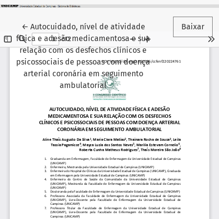
Voltar aos Detalhes do Artigo
←
Autocuidado, nível de atividade
Baixar
física e adesão medicamentosa e sua
relação com os desfechos clínicos e
psicossociais de pessoas com doença
arterial coronária em seguimento
ambulatorial