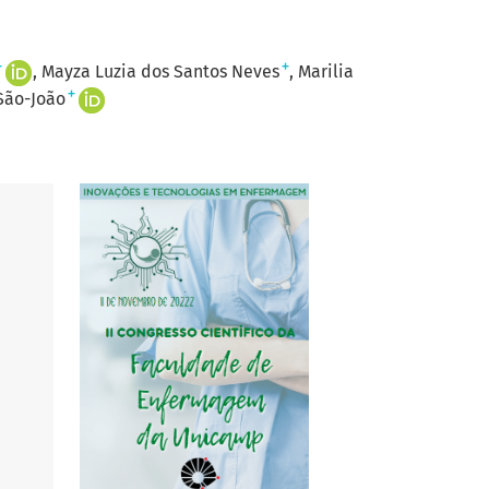
+
+
Mayza Luzia dos Santos Neves
Marilia
+
São-João