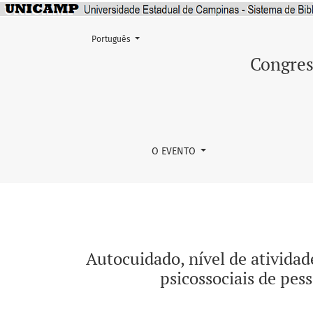
Mudar o idioma. O atual é:
Português
Autocuidado, nível de atividade física e ad
Congres
O EVENTO
Autocuidado, nível de atividad
psicossociais de pes