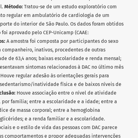
l.
Método:
Tratou-se de um estudo exploratório com
o regular em ambulatório de cardiologia de um
 porte do interior de São Paulo. Os dados foram obtidos
o foi aprovado pelo CEP-Unicamp (CAAE:
os:
A amostra foi composta por participantes do sexo
 companheiro, inativos, procedentes de outras
de de 63,4 anos; baixas escolaridade e renda mensal;
resentavam sintomas relacionados à DAC no último mês
 Houve regular adesão às orientações gerais para
sedentarismo/inatividade física e de baixos níveis de
clusão:
Houve associação entre o nível de atividade
 por família; entre a escolaridade e a idade; entre a
dice de massa corporal; entre a hemoglobina
iglicérides; e a renda familiar e a escolaridade.
ciais e o estilo de vida das pessoas com DAC parece
us comportamentos e propor adequadas intervenções