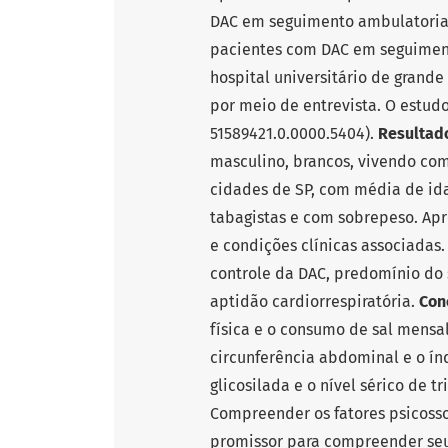
DAC em seguimento ambulatoria
pacientes com DAC em seguiment
hospital universitário de grande
por meio de entrevista. O estud
51589421.0.0000.5404).
Resultad
masculino, brancos, vivendo com
cidades de SP, com média de ida
tabagistas e com sobrepeso. Ap
e condições clínicas associadas.
controle da DAC, predomínio do 
aptidão cardiorrespiratória.
Con
física e o consumo de sal mensal
circunferência abdominal e o ín
glicosilada e o nível sérico de tr
Compreender os fatores psicosso
promissor para compreender se