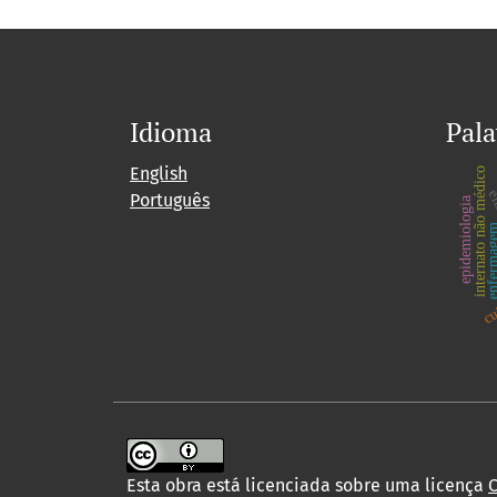
Idioma
Pala
English
internato não médico
en
Português
epidemiologia
enferma
cu
Esta obra está licenciada sobre uma licença
C