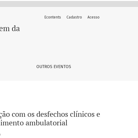
Econtents
Cadastro
Acesso
e psicossociais de pessoas com doença arterial coronária em
gem da
OUTROS EVENTOS
ção com os desfechos clínicos e
guimento ambulatorial
O