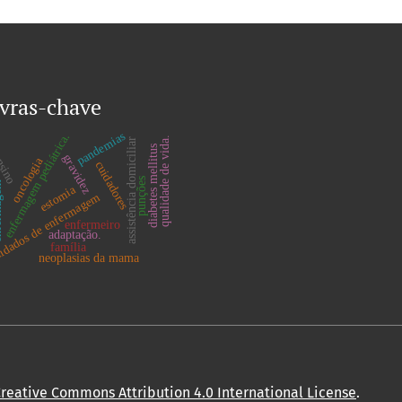
vras-chave
pandemias
enfermagem pediátrica.
qualidade de vida.
assistência domiciliar
diabetes mellitus
sino
gravidez
oncologia
cuidadores
punções
gem
estomia
idados de enfermagem
enfermeiro
adaptação.
família
neoplasias da mama
reative Commons Attribution 4.0 International License
.