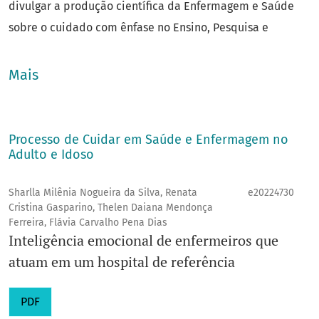
divulgar a produção científica da Enfermagem e Saúde
sobre o cuidado com ênfase no Ensino, Pesquisa e
Extensão.
Ano de criação
: 2018
Mais
Área do Conhecimento
: Enfermagem
ISSN
: 2675-3081
Título abreviado
: Cong. Cient. Fac. Enferm. UNICAMP
Processo de Cuidar em Saúde e Enfermagem no
Adulto e Idoso
Contato
:
congfenf@unicamp.br
Unidade
:
FENF/UNICAMP
Sharlla Milênia Nogueira da Silva, Renata
e20224730
Prefixo DOI
: 10.20396
Cristina Gasparino, Thelen Daiana Mendonça
Ferreira, Flávia Carvalho Pena Dias
Inteligência emocional de enfermeiros que
atuam em um hospital de referência
PDF