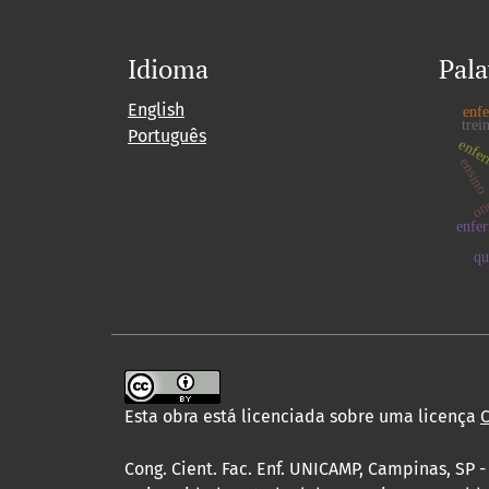
Idioma
Pala
English
enf
trei
Português
enfe
ensin
on
enfe
qu
Esta obra está licenciada sobre uma licença
C
Cong. Cient. Fac. Enf. UNICAMP, Campinas, SP -