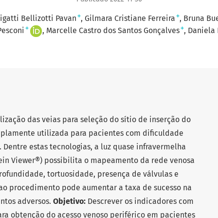
+
+
gatti Bellizotti Pavan
Gilmara Cristiane Ferreira
Bruna Bu
+
+
Pesconi
Marcelle Castro dos Santos Gonçalves
Daniela 
lização das veias para seleção do sítio de inserção do
mplamente utilizada para pacientes com dificuldade
 Dentre estas tecnologias, a luz quase infravermelha
 (Vein Viewer®) possibilita o mapeamento da rede venosa
profundidade, tortuosidade, presença de válvulas e
a ao procedimento pode aumentar a taxa de sucesso na
entos adversos.
Objetivo:
Descrever os indicadores com
para obtenção do acesso venoso periférico em pacientes