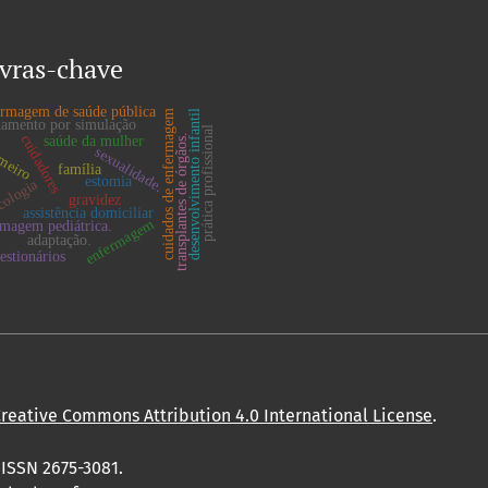
vras-chave
ermagem de saúde pública
cuidados de enfermagem
desenvolvimento infantil
namento por simulação
prática profissional
cuidadores
transplantes de órgãos.
saúde da mulher
rmeiro
sexualidade.
o
família
estomia
cologia
gravidez
assistência domiciliar
enfermagem
rmagem pediátrica.
adaptação.
estionários
reative Commons Attribution 4.0 International License
.
 ISSN 2675-3081.