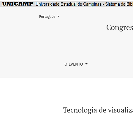
Mudar o idioma. O atual é:
Português
Tecnologia de visualização da rede venosa pe
Congres
O EVENTO
Tecnologia de visualiz