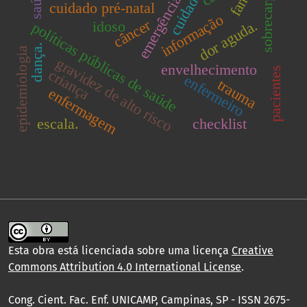
cuidadores
sobrecarga.
saúde
emergência
cuidado pré-natal
informação
câncer
dor aguda.
idoso
políticas públicas de saúde
dança.
epidemiologia
gravidez de alto risco
envelhecimento
pacientes
criança
enfermeiro
trauma
enfermagem
escala.
checklist
Esta obra está licenciada sobre uma licença
Creative
Commons Attribution 4.0 International License
.
Cong. Cient. Fac. Enf. UNICAMP, Campinas, SP - ISSN 2675-