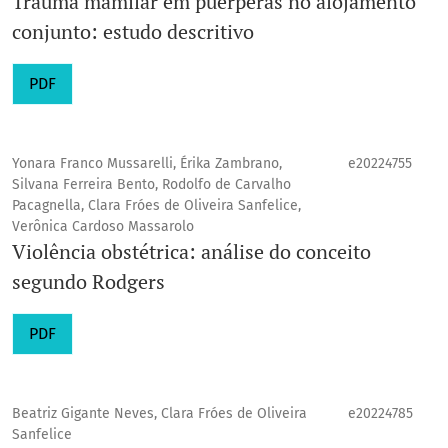
Trauma mamilar em puérperas no alojamento
conjunto: estudo descritivo
PDF
Yonara Franco Mussarelli, Érika Zambrano,
e20224755
Silvana Ferreira Bento, Rodolfo de Carvalho
Pacagnella, Clara Fróes de Oliveira Sanfelice,
Verônica Cardoso Massarolo
Violência obstétrica: análise do conceito
segundo Rodgers
PDF
Beatriz Gigante Neves, Clara Fróes de Oliveira
e20224785
Sanfelice