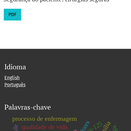
PDF
Idioma
English
Português
Palavras-chave
processo de enfermagem
família
ca-125
qualidade de vida