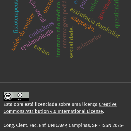
percepção social
enfermagem pediátrica.
oncologia
questionários
gravidez
fisioterapeuta
internato não médico
assistência domiciliar
saúde da mulher
adaptação.
cuidadores
sexualidade.
epidemiologia
enfermeiro
ensino
Esta obra está licenciada sobre uma licença
Creative
Commons Attribution 4.0 International License
.
Cong. Cient. Fac. Enf. UNICAMP, Campinas, SP - ISSN 2675-