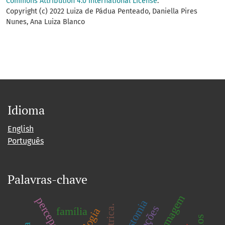
Commons Attribution 4.0 International License
.
Copyright (c) 2022 Luiza de Pádua Penteado, Daniella Pires
Nunes, Ana Luiza Blanco
Idioma
English
Português
Palavras-chave
enfermagem
estomia
punções
família