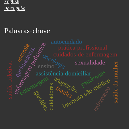
English
Português
Palavras-chave
autocuidado
enfermagem pediátrica.
estomia
prática profissional
queimaduras.
cuidados de enfermagem
oncologia
sexualidade.
saúde coletiva.
saúde da mulher
ensino
pandemias
assistência domiciliar
enfermagem
adaptação.
internato não médico
cuidadores
família
enfermeiro
gravidez