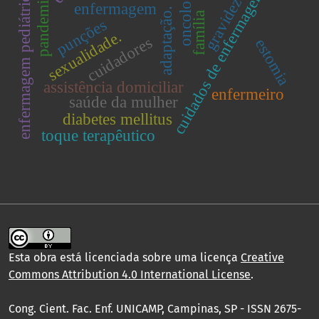
oncologia
enfermagem pediátrica.
cuidados de enfermagem
pandemias
gravidez
enfermagem
adaptação.
família
punções
sexualidade.
cuidadores
estomia
assistência domiciliar
enfermeiro
saúde da mulher
diabetes mellitus
toque terapêutico
Esta obra está licenciada sobre uma licença
Creative
Commons Attribution 4.0 International License
.
Cong. Cient. Fac. Enf. UNICAMP, Campinas, SP - ISSN 2675-