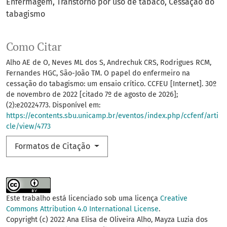
Enfermagem
Transtorno por uso de tabaco
Cessação do
tabagismo
Como Citar
Alho AE de O, Neves ML dos S, Andrechuk CRS, Rodrigues RCM,
Fernandes HGC, São-João TM. O papel do enfermeiro na
cessação do tabagismo: um ensaio crítico. CCFEU [Internet]. 30º
de novembro de 2022 [citado 7º de agosto de 2026];
(2):e20224773. Disponível em:
https://econtents.sbu.unicamp.br/eventos/index.php/ccfenf/arti
cle/view/4773
Formatos de Citação
Este trabalho está licenciado sob uma licença
Creative
Commons Attribution 4.0 International License
.
Copyright (c) 2022 Ana Elisa de Oliveira Alho, Mayza Luzia dos