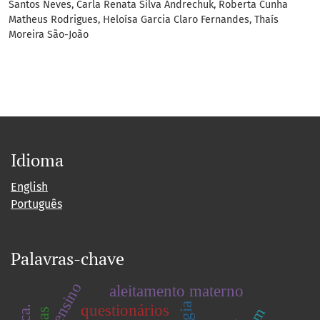
Santos Neves, Carla Renata Silva Andrechuk, Roberta Cunha
Matheus Rodrigues, Heloísa Garcia Claro Fernandes, Thaís
Moreira São-João
Idioma
English
Português
Palavras-chave
ensino
aleitamento materno
questionários