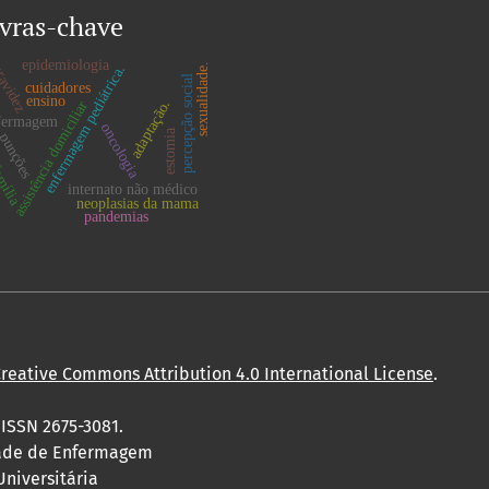
vras-chave
epidemiologia
avidez
sexualidade.
enfermagem pediátrica.
percepção social
cuidadores
ensino
adaptação.
assistência domiciliar
fermagem
oncologia
estomia
punções
mília
internato não médico
neoplasias da mama
pandemias
reative Commons Attribution 4.0 International License
.
 ISSN 2675-3081.
dade de Enfermagem
Universitária