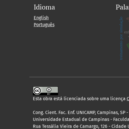
Idioma
Pala
English
gr
treinamento por simulação
Português
en
fa
Esta obra está licenciada sobre uma licença
C
Cong. Cient. Fac. Enf. UNICAMP, Campinas, SP -
Universidade Estadual de Campinas - Facul
Rua Tessália Vieira de Camargo, 126 - Cidade 