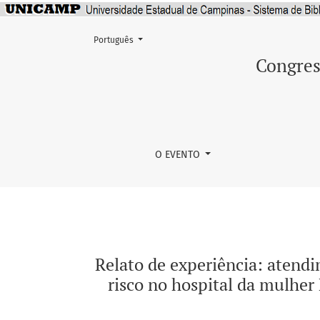
Mudar o idioma. O atual é:
Português
Relato de experiência: atendimento de enferm
Congres
O EVENTO
Relato de experiência: atend
risco no hospital da mulher