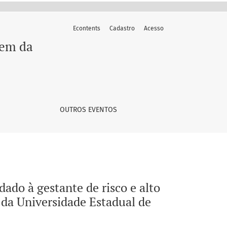
Econtents
Cadastro
Acesso
co no hospital da mulher Prof.º Dr. José Aristodemo Pinotti 
gem da
OUTROS EVENTOS
do à gestante de risco e alto
 da Universidade Estadual de