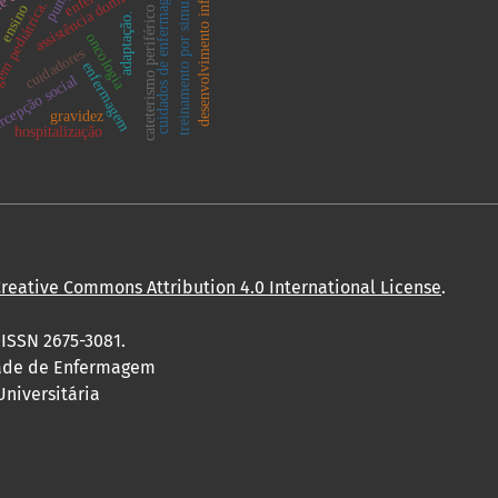
treinamento por simulação
desenvolvimento infantil
assistência domiciliar
cuidados de enfermagem
m pediátrica.
ensino
cateterismo periférico
adaptação.
a
oncologia
cuidadores
enfermagem
rcepção social
gravidez
hospitalização
reative Commons Attribution 4.0 International License
.
 ISSN 2675-3081.
dade de Enfermagem
Universitária