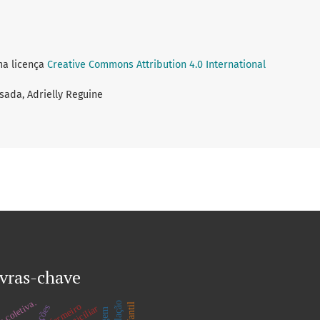
ma licença
Creative Commons Attribution 4.0 International
ssada, Adrielly Reguine
vras-chave
e coletiva.
enfermeiro
punções