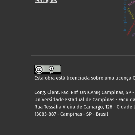
transplantes de órgãos.
Português
enfermage
famíli
pe
Esta obra está licenciada sobre uma licença
C
Cong. Cient. Fac. Enf. UNICAMP, Campinas, SP -
Universidade Estadual de Campinas - Facul
Rua Tessália Vieira de Camargo, 126 - Cidade 
13083-887 - Campinas - SP - Brasil