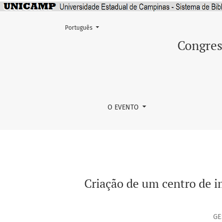
Mudar o idioma. O atual é:
Português
Criação de um centro de imunização contra a
Congres
O EVENTO
Criação de um centro de 
GE