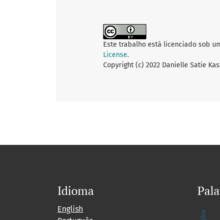
Este trabalho está licenciado sob u
License
.
Copyright (c) 2022 Danielle Satie Ka
Idioma
Pala
English
saúd