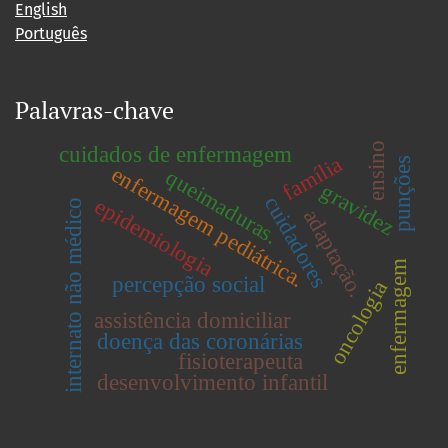
English
Português
Palavras-chave
ensino
cuidados de enfermagem
família
punções
enfermagem pediátrica.
queimaduras.
gravidez
cuidadores
epidemiologia
internato não médico
adaptação.
enfermagem
percepção social
oncologia
assistência domiciliar
doença das coronárias
fisioterapeuta
desenvolvimento infantil