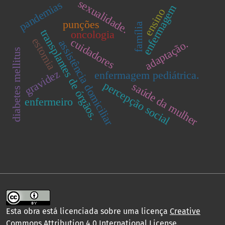
sexualidade.
pandemias
enfermagem
ensino
punções
família
transplantes de órgãos.
oncologia
estomia
cuidadores
assistência domiciliar
adaptação.
diabetes mellitus
gravidez
enfermagem pediátrica.
percepção social
saúde da mulher
enfermeiro
Esta obra está licenciada sobre uma licença
Creative
Commons Attribution 4.0 International License
.