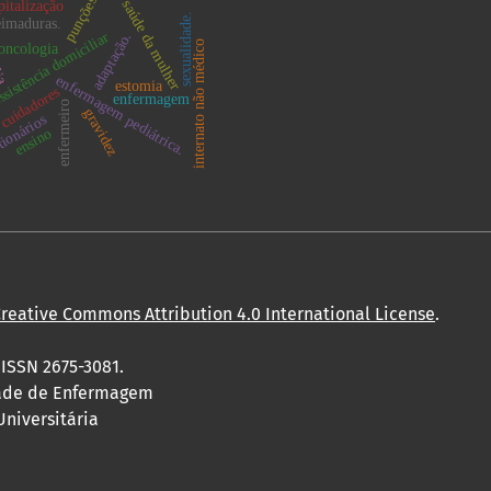
punções
saúde da mulher
pitalização
sexualidade.
imaduras.
ssistência domiciliar
adaptação.
internato não médico
oncologia
lia
enfermagem pediátrica.
estomia
cuidadores
enfermagem
enfermeiro
gravidez
tionários
ensino
reative Commons Attribution 4.0 International License
.
 ISSN 2675-3081.
dade de Enfermagem
Universitária