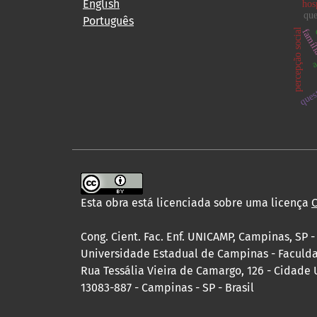
English
hos
que
Português
a
famí
percepção social
ques
Esta obra está licenciada sobre uma licença
C
Cong. Cient. Fac. Enf. UNICAMP, Campinas, SP -
Universidade Estadual de Campinas - Facul
Rua Tessália Vieira de Camargo, 126 - Cidade 
13083-887 - Campinas - SP - Brasil