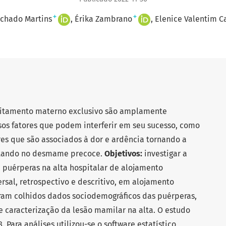
+
+
chado Martins
Érika Zambrano
Elenice Valentim 
eitamento materno exclusivo são amplamente
sos fatores que podem interferir em seu sucesso, como
es que são associados à dor e ardência tornando a
ltando no desmame precoce.
Objetivos:
investigar a
puérperas na alta hospitalar de alojamento
rsal, retrospectivo e descritivo, em alojamento
oram colhidos dados sociodemográficos das puérperas,
e caracterização da lesão mamilar na alta. O estudo
 Para análises utilizou-se o software estatístico