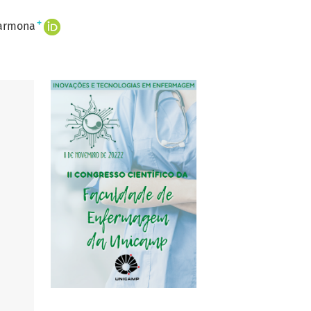
+
Carmona