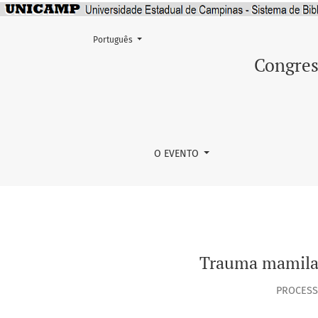
Mudar o idioma. O atual é:
Português
Trauma mamilar em puérperas no alojamento 
Congres
O EVENTO
Trauma mamilar
PROCESS