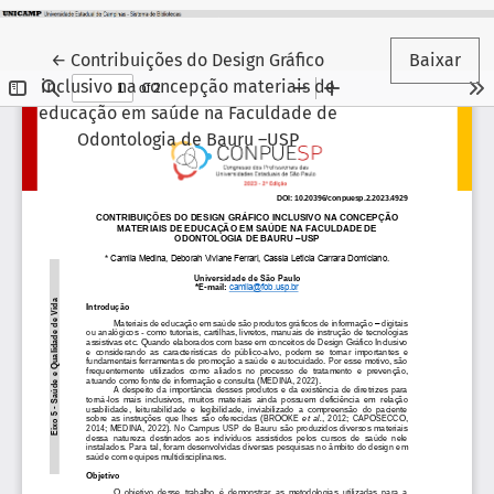
Voltar aos Detalhes do Artigo
←
Contribuições do Design Gráfico
Baixar
inclusivo na concepção materiais de
educação em saúde na Faculdade de
Odontologia de Bauru –USP