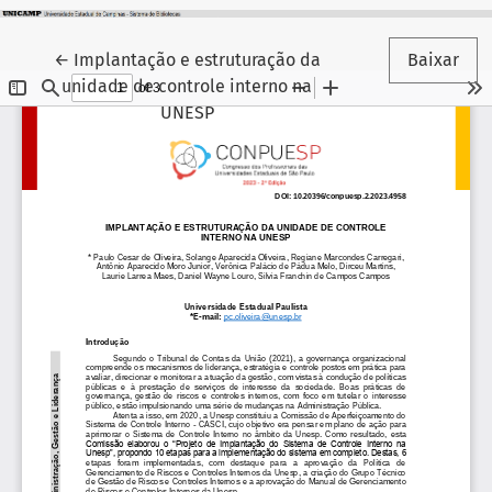
Voltar aos Detalhes do Artigo
←
Implantação e estruturação da
Baixar
unidade de controle interno na
UNESP