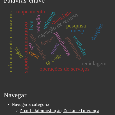
Palavras-chave
mapeamento
qualidade
unicamp
enfrentamento coronavirus
captação de recurso
redação
lean
suporte administrativo
doações
pesquisa
unesp
patrulheiros
universidade
Árvore
vestibular
governança
ods
enem
sigad
epoa
qr code
reciclagem
operações de serviços
Navegar
Navegar a categoria
Eixo 1 - Administração, Gestão e Liderança