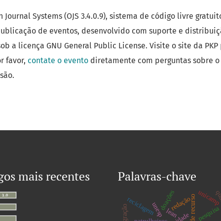
Journal Systems (OJS 3.4.0.9), sistema de código livre gratuit
publicação de eventos, desenvolvido com suporte e distribui
ob a licença GNU General Public License. Visite o site da PKP
r favor,
contate o evento
diretamente com perguntas sobre o 
são.
gos mais recentes
Palavras-chave
unicam
doações
qua
captação de recurso
redação
reciclagem
unesp
integração
pesquisa
lean