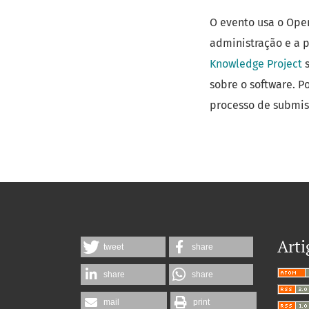
O evento usa o Open 
administração e a 
Knowledge Project
s
sobre o software. Po
processo de submis
Arti
tweet
share
share
share
mail
print