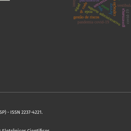
universidade
patrulheiros
qr code
sigad
enem
Árvore
vestibul
suporte administrativo
ods
governança
covid-19
epoa
gestão de riscos
pandemia covid-19
SP) - ISSN 2237-4221.
 Eletrônicos Científicos