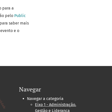
o para a
ção pelo
Public
 para saber mais
evento e o
Navegar
p
lidade
Navegar a categoria
Eixo 1 - Administração,
Gestão e Liderança