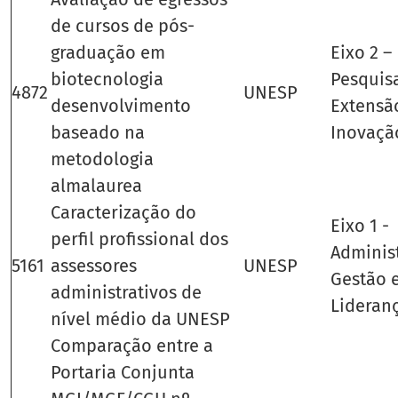
de cursos de pós-
graduação em
Eixo 2 –
biotecnologia
Pesquis
4872
UNESP
desenvolvimento
Extensã
baseado na
Inovaçã
metodologia
almalaurea
Caracterização do
Eixo 1 -
perfil profissional dos
Adminis
5161
assessores
UNESP
Gestão 
administrativos de
Lideran
nível médio da UNESP
Comparação entre a
Portaria Conjunta