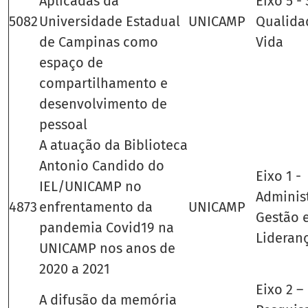
Aplicadas da
Eixo 5 -
5082
Universidade Estadual
UNICAMP
Qualida
de Campinas como
Vida
espaço de
compartilhamento e
desenvolvimento de
pessoal
A atuação da Biblioteca
Antonio Candido do
Eixo 1 -
IEL/UNICAMP no
Adminis
4873
enfrentamento da
UNICAMP
Gestão 
pandemia Covid19 na
Lideran
UNICAMP nos anos de
2020 a 2021
Eixo 2 –
A difusão da memória