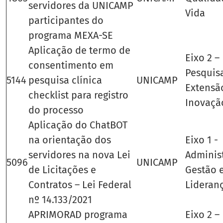
servidores da UNICAMP
Vida
participantes do
programa MEXA-SE
Aplicação de termo de
Eixo 2 –
consentimento em
Pesquis
5144
pesquisa clínica
UNICAMP
Extensã
checklist para registro
Inovaçã
do processo
Aplicação do ChatBOT
na orientação dos
Eixo 1 -
servidores na nova Lei
Adminis
5096
UNICAMP
de Licitações e
Gestão 
Contratos – Lei Federal
Lideran
nº 14.133/2021
APRIMORAD programa
Eixo 2 –