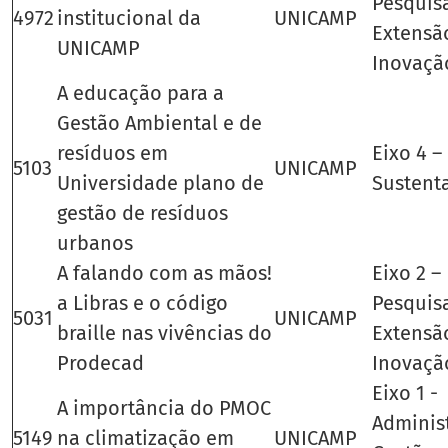
Pesquis
4972
institucional da
UNICAMP
Extensã
UNICAMP
Inovaçã
A educação para a
Gestão Ambiental e de
resíduos em
Eixo 4 –
5103
UNICAMP
Universidade plano de
Sustent
gestão de resíduos
urbanos
A falando com as mãos!
Eixo 2 –
a Libras e o código
Pesquis
5031
UNICAMP
braille nas vivências do
Extensã
Prodecad
Inovaçã
Eixo 1 -
A importância do PMOC
Adminis
5149
na climatização em
UNICAMP