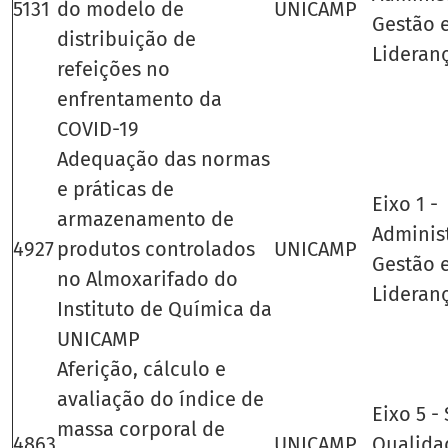
5131
do modelo de
UNICAMP
Gestão 
distribuição de
Lideran
refeições no
enfrentamento da
COVID-19
Adequação das normas
e práticas de
Eixo 1 -
armazenamento de
Adminis
4927
produtos controlados
UNICAMP
Gestão 
no Almoxarifado do
Lideran
Instituto de Química da
UNICAMP
Aferição, cálculo e
avaliação do índice de
Eixo 5 -
massa corporal de
4863
UNICAMP
Qualida