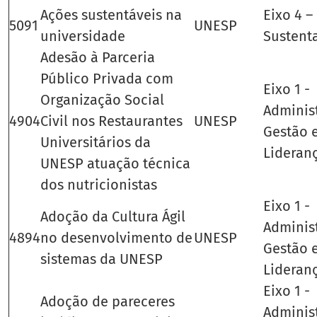
Ações sustentáveis na
Eixo 4 –
5091
UNESP
universidade
Sustent
Adesão à Parceria
Público Privada com
Eixo 1 -
Organização Social
Adminis
4904
Civil nos Restaurantes
UNESP
Gestão 
Universitários da
Lideran
UNESP atuação técnica
dos nutricionistas
Eixo 1 -
Adoção da Cultura Ágil
Adminis
4894
no desenvolvimento de
UNESP
Gestão 
sistemas da UNESP
Lideran
Eixo 1 -
Adoção de pareceres
Adminis