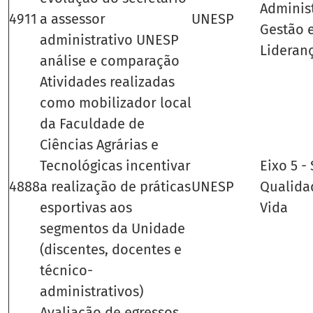
Adminis
4911
a assessor
UNESP
Gestão 
administrativo UNESP
Lideran
análise e comparação
Atividades realizadas
como mobilizador local
da Faculdade de
Ciências Agrárias e
Tecnológicas incentivar
Eixo 5 -
4888
a realização de práticas
UNESP
Qualida
esportivas aos
Vida
segmentos da Unidade
(discentes, docentes e
técnico-
administrativos)
Avaliação de egressos