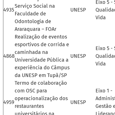
Eixo 5 -
Serviço Social na
4935
UNESP
Qualida
Faculdade de
Vida
Odontologia de
Araraquara – FOAr
Realização de eventos
esportivos de corrida e
Eixo 5 -
caminhada na
4868
UNESP
Qualida
Universidade Pública a
Vida
experiência do Câmpus
da UNESP em Tupã/SP
Termo de colaboração
com OSC para
Eixo 1 -
operacionalização dos
Adminis
4959
UNESP
restaurantes
Gestão 
universitários na
Lideran