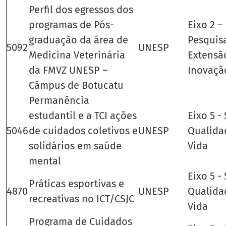
Perfil dos egressos dos
programas de Pós-
Eixo 2 –
graduação da área de
Pesquis
5092
UNESP
Medicina Veterinária
Extensã
da FMVZ UNESP –
Inovaçã
Câmpus de Botucatu
Permanência
estudantil e a TCI ações
Eixo 5 -
5046
de cuidados coletivos e
UNESP
Qualida
solidários em saúde
Vida
mental
Eixo 5 -
Práticas esportivas e
4870
UNESP
Qualida
recreativas no ICT/CSJC
Vida
Programa de Cuidados