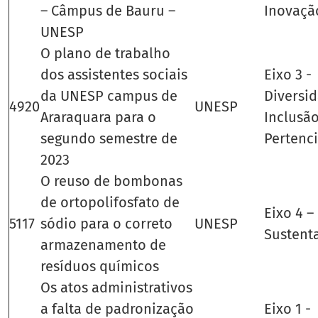
– Câmpus de Bauru –
Inovaçã
UNESP
O plano de trabalho
dos assistentes sociais
Eixo 3 -
da UNESP campus de
Diversid
4920
UNESP
Araraquara para o
Inclusão
segundo semestre de
Pertenc
2023
O reuso de bombonas
de ortopolifosfato de
Eixo 4 –
5117
sódio para o correto
UNESP
Sustent
armazenamento de
resíduos químicos
Os atos administrativos
a falta de padronização
Eixo 1 -