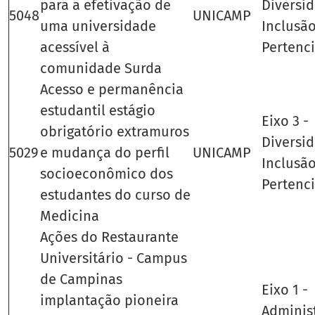
para a efetivação de
Diversid
5048
UNICAMP
uma universidade
Inclusão
acessível à
Pertenc
comunidade Surda
Acesso e permanência
estudantil estágio
Eixo 3 -
obrigatório extramuros
Diversid
5029
e mudança do perfil
UNICAMP
Inclusão
socioeconômico dos
Pertenc
estudantes do curso de
Medicina
Ações do Restaurante
Universitário - Campus
de Campinas
Eixo 1 -
implantação pioneira
Adminis