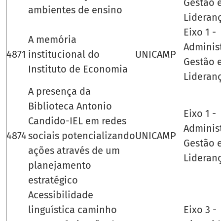
Gestão 
ambientes de ensino
Lideran
Eixo 1 -
A memória
Adminis
4871
institucional do
UNICAMP
Gestão 
Instituto de Economia
Lideran
A presença da
Biblioteca Antonio
Eixo 1 -
Candido-IEL em redes
Adminis
4874
sociais potencializando
UNICAMP
Gestão 
ações através de um
Lideran
planejamento
estratégico
Acessibilidade
linguística caminho
Eixo 3 -