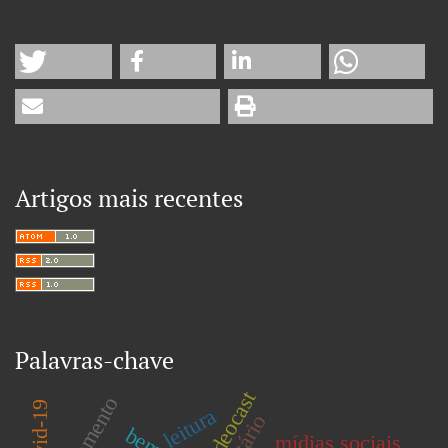
Artigos mais recentes
Palavras-chave
videocast
covid-19
leitura
mídias sociais