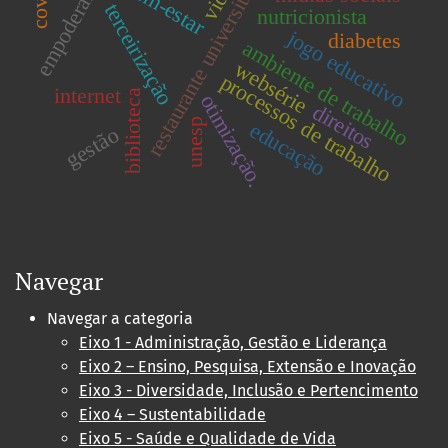
empoderamento
restaurante universitário
bem-estar
terceirização
nutricionista
jogo educativo
diabetes
ambiente de trabalho
websérie
processos de trabalho
internet
biblioteca
otimização.
direitos
unesp
educação
gestão
Navegar
Navegar a categoria
Eixo 1 - Administração, Gestão e Liderança
Eixo 2 – Ensino, Pesquisa, Extensão e Inovação
Eixo 3 - Diversidade, Inclusão e Pertencimento
Eixo 4 – Sustentabilidade
Eixo 5 - Saúde e Qualidade de Vida