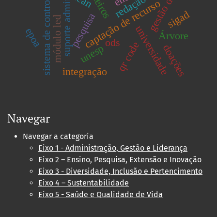
sistema de controle interno
suporte administrativo
gestão de riscos
lean
redação
captação de recurso
sigad
pesquisa
módulo led
universidade
epoa
Árvore
ods
qr code
unesp
doações
integração
Navegar
Navegar a categoria
Eixo 1 - Administração, Gestão e Liderança
Eixo 2 – Ensino, Pesquisa, Extensão e Inovação
Eixo 3 - Diversidade, Inclusão e Pertencimento
Eixo 4 – Sustentabilidade
Eixo 5 - Saúde e Qualidade de Vida