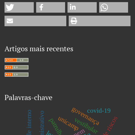
Artigos mais recentes
Palavras-chave
governança
covid-19
unicamp
vestibular
patrulheiros
enem