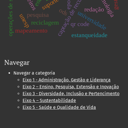
operações de serviços
geotecnologia
captação de recurso
epoa
redação
ods
universidade
pesquisa
unesp
reciclagem
qr code
mapeamento
estanqueidade
Navegar
Navegar a categoria
Eixo 1 - Administração, Gestão e Liderança
Eixo 2 – Ensino, Pesquisa, Extensão e Inovação
Eixo 3 - Diversidade, Inclusão e Pertencimento
Eixo 4 – Sustentabilidade
Eixo 5 - Saúde e Qualidade de Vida