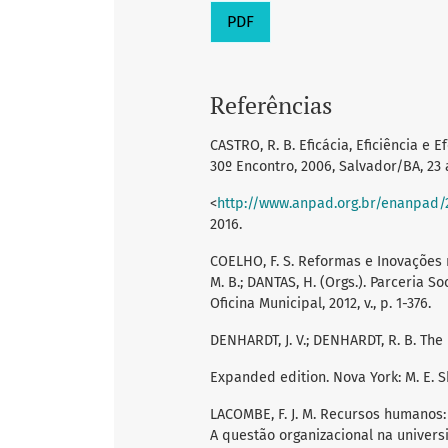
PDF
Referências
CASTRO, R. B. Eficácia, Eficiência e
30º Encontro, 2006, Salvador/BA, 23
<
http://www.anpad.org.br/enanpad
2016.
COELHO, F. S. Reformas e Inovações 
M. B.; DANTAS, H. (Orgs.). Parceria So
Oficina Municipal, 2012, v., p. 1-376.
DENHARDT, J. V.; DENHARDT, R. B. The 
Expanded edition. Nova York: M. E. Sh
LACOMBE, F. J. M. Recursos humanos: p
A questão organizacional na universi