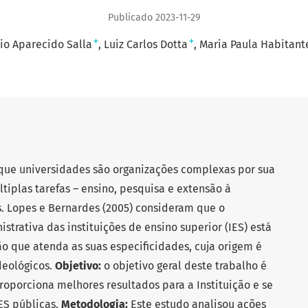
Publicado 2023-11-29
+
+
io Aparecido Salla
Luiz Carlos Dotta
Maria Paula Habitan
 que universidades são organizações complexas por sua
ltiplas tarefas – ensino, pesquisa e extensão à
 Lopes e Bernardes (2005) consideram que o
trativa das instituições de ensino superior (IES) está
 que atenda as suas especificidades, cuja origem é
deológicos.
Objetivo:
o objetivo geral deste trabalho é
roporciona melhores resultados para a Instituição e se
ES públicas.
Metodologia:
Este estudo analisou ações