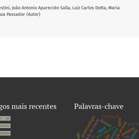
stini, João Antonio Aparecido Salla, Luiz Carlos Dotta, Maria
uza Passador (Autor)
gos mais recentes
Palavras-chave
integração
geotecnologia
Árvore
gestão de riscos
epoa
captação de recurso
gover
patrulheiros
pesquisa
sigad
ods