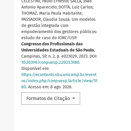
CELESTINI, Paulo Ernesto; SALLA, João
Antonio Aparecido; DOTTA, Luiz Carlos;
THOMAZ, Maria Paula Habitante;
PASSADOR, Claudia Souza. Um modelos
de gestão integrada com
empoderamento dos gestores públicos:
estudo de caso do ICMC/USP.
Congresso dos Profissionais das
Universidades Estaduais de São Paulo
,
Campinas, SP, n. 2, p. e023029, 2023. DOI:
10.20396/conpuesp.2.2023.5180
.
Disponível em:
https://econtents.sbu.unicamp.br/event
os/index.php/conpuesp/article/view/51
80
. Acesso em: 8 ago. 2026.
Formatos de Citação