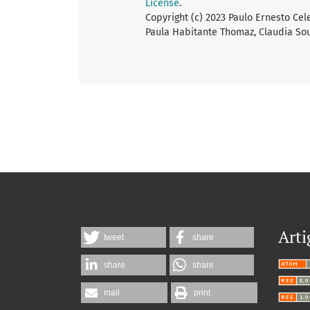
License
.
Copyright (c) 2023 Paulo Ernesto Cele
Paula Habitante Thomaz, Claudia So
Arti
tweet
share
share
share
mail
print