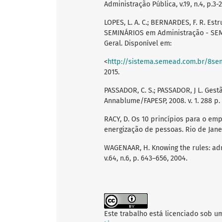
Administração Pública, v.19, n.4, p.3-
LOPES, L. A. C.; BERNARDES, F. R. Est
SEMINÁRIOS em Administração - SEMEA
Geral. Disponível em:
<
http://sistema.semead.com.br/8se
2015.
PASSADOR, C. S.; PASSADOR, J L. Gest
Annablume/FAPESP, 2008. v. 1. 288 p.
RACY, D. Os 10 princípios para o em
energização de pessoas. Rio de Jane
WAGENAAR, H. Knowing the rules: adm
v.64, n.6, p. 643–656, 2004.
Este trabalho está licenciado sob u