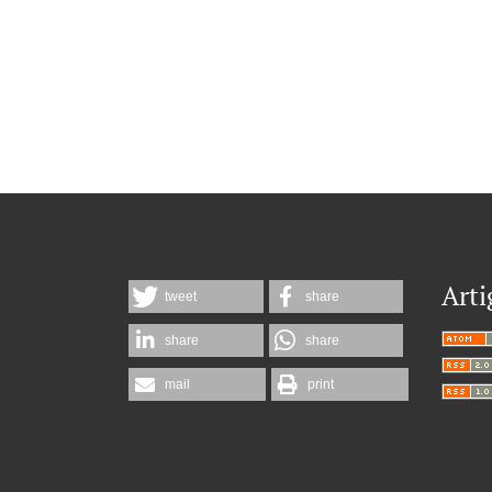
Arti
tweet
share
share
share
mail
print