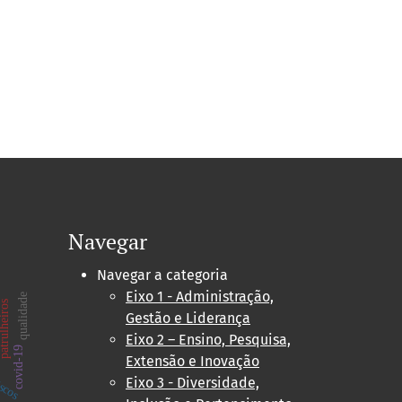
Navegar
Navegar a categoria
Eixo 1 - Administração,
qualidade
trulheiros
Gestão e Liderança
a
Eixo 2 – Ensino, Pesquisa,
covid-19
iscos
Extensão e Inovação
Eixo 3 - Diversidade,