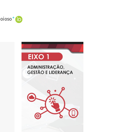
+
Joioso