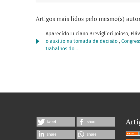
Artigos mais lidos pelo mesmo(s) autor
Aparecido Luciano Breviglieri Joioso, Flá
o auxílio na tomada de decisão
,
Congress
trabalhos do...
Arti
tweet
share
share
share