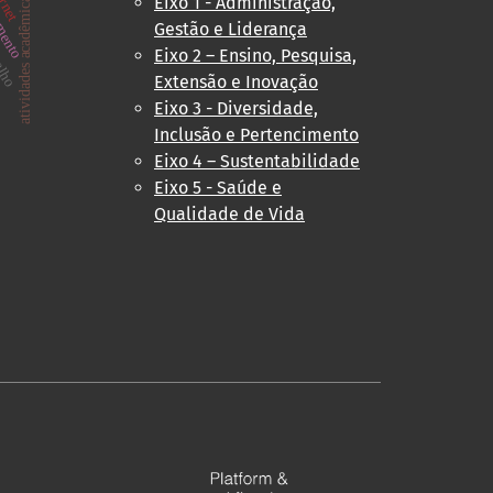
balho
amento
atividades acadêmicas
Eixo 1 - Administração,
Gestão e Liderança
Eixo 2 – Ensino, Pesquisa,
Extensão e Inovação
os
Eixo 3 - Diversidade,
Inclusão e Pertencimento
Eixo 4 – Sustentabilidade
Eixo 5 - Saúde e
Qualidade de Vida