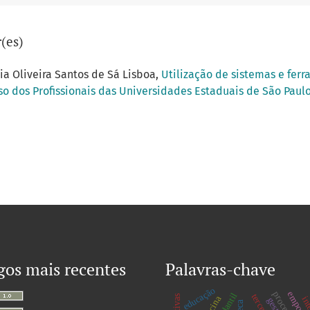
(es)
via Oliveira Santos de Sá Lisboa,
Utilização de sistemas e fer
o dos Profissionais das Universidades Estaduais de São Paulo:
gos mais recentes
Palavras-chave
educação
int
gestão