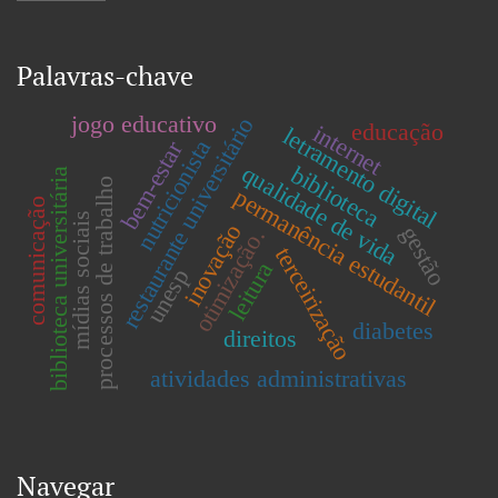
Palavras-chave
jogo educativo
restaurante universitário
educação
internet
letramento digital
nutricionista
bem-estar
qualidade de vida
biblioteca
biblioteca universitária
processos de trabalho
permanência estudantil
comunicação
mídias sociais
inovação
gestão
otimização.
terceirização
leitura
unesp
diabetes
direitos
atividades administrativas
Navegar