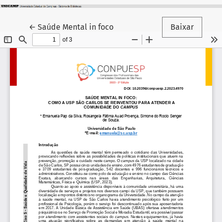
Voltar aos Detalhes do Artigo
←
Saúde Mental in foco
Baixar