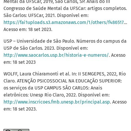
Mental da UFSCar, 2019, São Carlos, SP. Anais do III
Congresso de Saúde Mental da UFSCar: artigos completos.
São Carlos: UFSCar, 2021. Disponível em:
https://fai1uploads.s3.amazonaws.com/1/others/f486517b06958624c08f2fc0fd70e84c42f42216.pdf
Acesso em: 18 set 2023.
USP – Universidade de São Paulo. Números do campus da
USP de São Carlos. 2023. Disponível em:
http://www.saocarlos.usp.br/historia-e-numeros/
. Acesso
em: 18 set 2023
WOLFF, Laura Chiaramonti et al. In: II SEMGEPES, 2022, Rio
Claro. ATENÇÃO PSICOSSOCIAL NA EDUCAÇÃO SUPERIOR:
os serviços da USP CAMPUS SÃO CARLOS: Anais
eletrônicos: Unesp Rio Claro, 2022. Disponível em:
http://www.inscricoes.fmb.unesp.br/principal.asp
. Acesso
em: 18 set 2023.