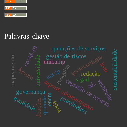
Palavras-chave
covid-19
operações de serviços
sustentabilidade
gestão de riscos
geotecnologia
mapeamento
universidade
unicamp
lean
pesquisa
Árvore
unesp
redação
sigad
captação de recurso
vestibular
suporte administrativo
ods
governança
enem
patrulheiros
qualidade
qr code
doações
epoa