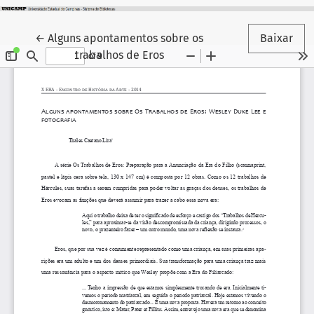
Voltar aos Detalhes do Artigo
←
Alguns apontamentos sobre os
Baixar
trabalhos de Eros