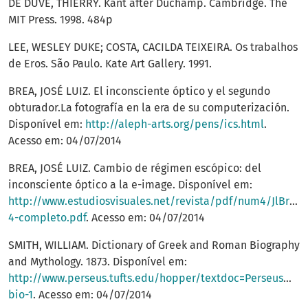
DE DUVE, THIERRY. Kant after Duchamp. Cambridge. The
MIT Press. 1998. 484p
LEE, WESLEY DUKE; COSTA, CACILDA TEIXEIRA. Os trabalhos
de Eros. São Paulo. Kate Art Gallery. 1991.
BREA, JOSÉ LUIZ. El inconsciente óptico y el segundo
obturador.La fotografía en la era de su computerización.
Disponível em:
http://aleph-arts.org/pens/ics.html
.
Acesso em: 04/07/2014
BREA, JOSÉ LUIZ. Cambio de régimen escópico: del
inconsciente óptico a la e-image. Disponível em:
http://www.estudiosvisuales.net/revista/pdf/num4/JlBrea-
4-completo.pdf
. Acesso em: 04/07/2014
SMITH, WILLIAM. Dictionary of Greek and Roman Biography
and Mythology. 1873. Disponível em:
http://www.perseus.tufts.edu/hopper/textdoc=Perseus%3
bio-1
. Acesso em: 04/07/2014