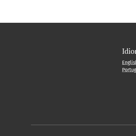
Idi
Englis
Portu