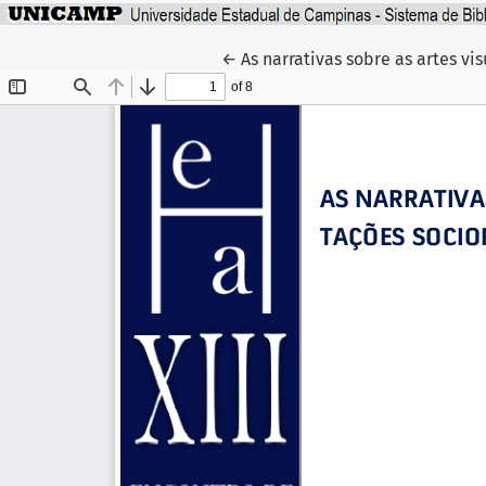
Voltar aos Detalhes do Artigo
←
As narrativas sobre as artes vi