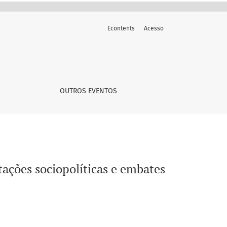
Econtents
Acesso
entre a memoria e a história da arte
OUTROS EVENTOS
ntações sociopolíticas e embates