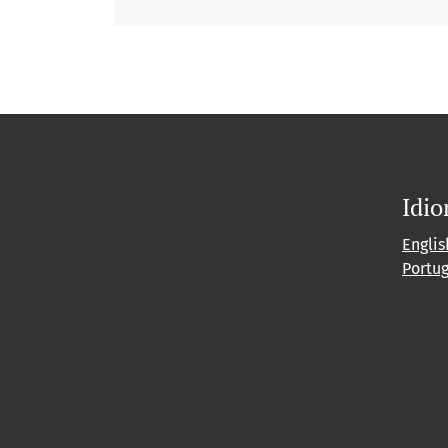
Idi
Englis
Portu