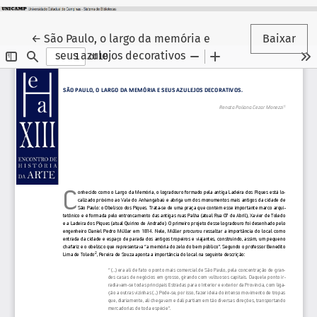
Voltar aos Detalhes do Artigo
←
São Paulo, o largo da memória e
Baixar
seus azulejos decorativos