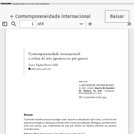
Voltar aos Detalhes do Artigo
←
Contemporaneidade internacional
Baixar