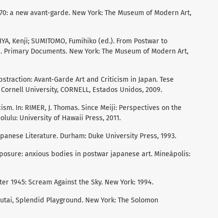
970: a new avant-garde. New York: The Museum of Modern Art,
IYA, Kenji; SUMITOMO, Fumihiko (ed.). From Postwar to
9. Primary Documents. New York: The Museum of Modern Art,
bstraction: Avant-Garde Art and Criticism in Japan. Tese
 Cornell University, CORNELL, Estados Unidos, 2009.
ism. In: RIMER, J. Thomas. Since Meiji: Perspectives on the
lulu: University of Hawaii Press, 2011.
apanese Literature. Durham: Duke University Press, 1993.
osure: anxious bodies in postwar japanese art. Mineápolis:
er 1945: Scream Against the Sky. New York: 1994.
utai, Splendid Playground. New York: The Solomon