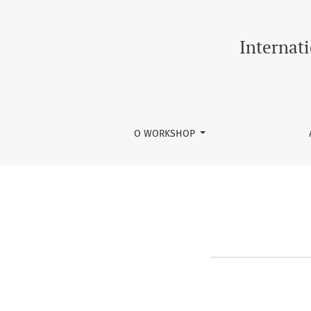
Redefinir senha
Internat
O WORKSHOP