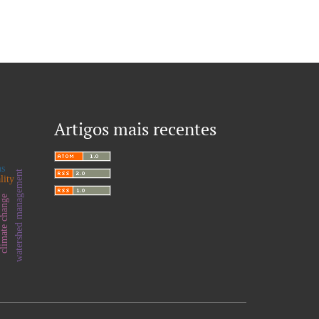
Artigos mais recentes
n
ms
watershed management
lity
limate change