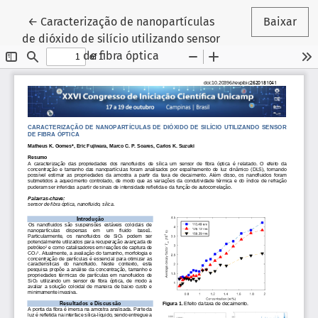
Voltar aos Detalhes do Artigo
←
Caracterização de nanopartículas
Baixar
de dióxido de silício utilizando sensor
de fibra óptica