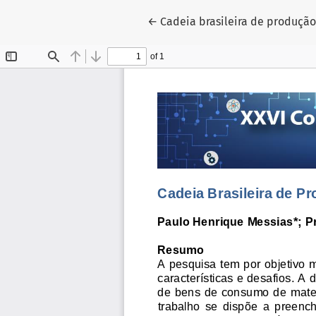
Voltar aos Detalhes do Artigo
←
Cadeia brasileira de produção