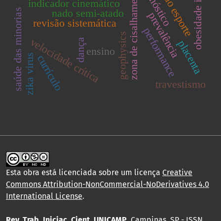
gestão do esporte
obesidade infantil
diagnóstico
zona de cisalhamento
indicador cinemático
nado semi-atado
saúde das minorias
prevalência
revisão sistemática
performance
geophysics
velocidade crítica
dança
placenta
ensino
zika virus
currículo
travestismo
Esta obra está licenciada sobre um licença
Creative
Commons Attribution-NonCommercial-NoDerivatives 4.0
International License
.
Rev. Trab. Iniciac. Cient. UNICAMP
, Campinas, SP - ISSN