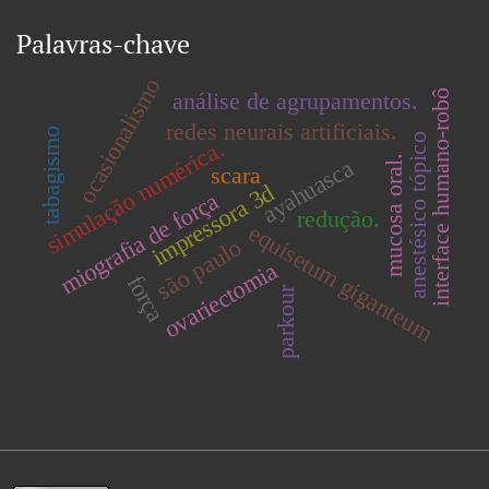
Palavras-chave
ocasionalismo
interface humano-robô
análise de agrupamentos.
redes neurais artificiais.
tabagismo
anestésico tópico
simulação numérica.
mucosa oral.
ayahuasca
scara
impressora 3d
miografia de força
redução.
equisetum giganteum
são paulo
ovariectomia
força
parkour