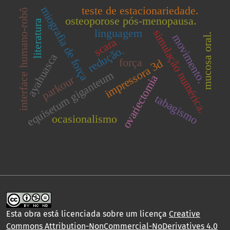
miografia de força
teste de estacionariedade.
interface humano-robô
osteoporose pós-menopausa.
literatura
linguagem
simulação numérica.
mucosa oral.
movimento.
scara
redução.
ayahuasca
força
impressora 3d
equisetum giganteum
ovariectomia
parkour
tabagismo
ocasionalismo
Esta obra está licenciada sobre um licença
Creative
Commons Attribution-NonCommercial-NoDerivatives 4.0