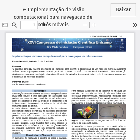
Voltar aos Detalhes do Artigo
←
Implementação de visão
Baixar
computacional para navegação de
robôs móveis