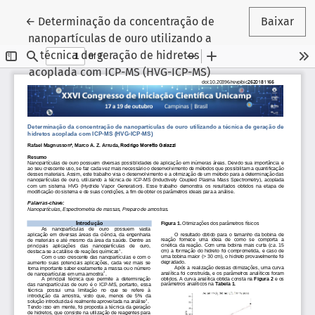
Voltar aos Detalhes do Artigo
←
Determinação da concentração de
Baixar
nanopartículas de ouro utilizando a
técnica de geração de hidretos
acoplada com ICP-MS (HVG-ICP-MS)